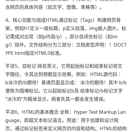
含网页的具体内容（如文字、图像、表格等）。
4、核心功能与组成HTML通过标记（Tags）构建网页骨
架，例如h1定义一级标题，p定义段落，img嵌入图片。标
记需成对出现（如p内容/p），部分自闭合标记（如im
g/）除外。文件结构分为三部分：文档类型声明：！DOCT
YPE html指定HTML5标准。
平凉5、双标记 顾名思义，它用起始标记和结束标记将文
字围住，令其达到预期显示效果。例如：HTML源代码 ：
b冰冷的/b期待！普通页面显示成： 冰冷的期待！其中 b/b
便称为围堵标记。它以起始标记b及 结束标记/b标记文字
“冰冷的”为粗体显示，两者失其一都会发生错误。
平凉6、HTML的基本概念 全称：Hyper Text Markup Lan
guage，即超文本标记语言。用途：用于创建和设计网
页，通过标记标签来定义网页的内容和结构。HTML的结构