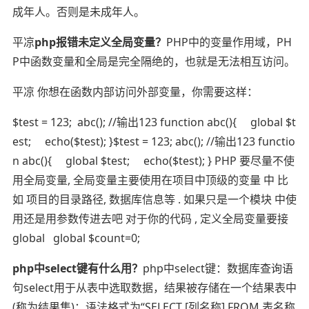
成年人。否则是未成年人。
平凉
php报错未定义全局变量？
PHP中的变量作用域，PH
P中函数变量和全局是完全隔绝的，也就是无法相互访问。
平凉 你想在函数内部访问外部变量，你需要这样：
$test = 123; abc(); //输出123 function abc(){ global $t
est; echo($test); }$test = 123; abc(); //输出123 functio
n abc(){ global $test; echo($test); } PHP 要尽量不使
用全局变量, 全局变量主要使用在项目中顶级的变量 中 比
如 项目的目录路径, 数据库信息等 . 如果只是一个模块 中使
用还是用参数传进去吧 对于你的代码 , 定义全局变量要接
global global $count=0;
php中select键有什么用？
php中select键：数据库查询语
句select用于从表中选取数据，结果被存储在一个结果表中
(称为结果集)；语法格式为“SELECT [列名称] FROM 表名称