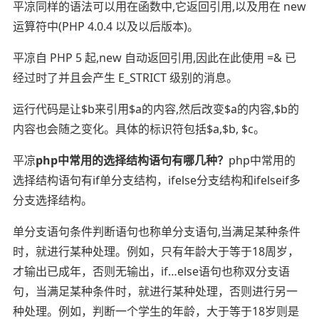
平凉同样的语法可以用在函数中,它返回引用,以及用在 new
运算符中(PHP 4.0.4 以及以后版本)。
平凉自 PHP 5 起,new 自动返回引用,因此在此使用 =& 已
经过时了并且会产生 E_STRICT 级别的消息。
运行代码是让$b来引用$a的内容,然后改变$a的内容,$b的
内容也会随之变化。具体的标识符包括$a,$b, $c。
平凉
php中常用的选择结构语句有哪几种？
php中常用的
选择结构语句有if单分支结构，ifelse分支结构和ifelseif多
分支选择结构。
单分支语句条件判断语句也称单分支语句,当满足某种条件
时，就进行某种处理。例如，只有年龄大于等于18周岁，
才输出已成年，否则无输出，if…else语句也称双分支语
句，当满足某种条件时，就进行某种处理，否则进行另一
种处理。例如，判断一个学生的年龄，大于等于18岁则是